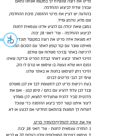
פריט את רוצה שנשלח לך במקומו ואנחנו נתאם
עבורך שליח לביצוע ההחלפה.
בהודעה יש לציין את פרטי ההזמנה, סיבת ההחלפה,
שם מלא, טלפון ומייל.
כמובן שאת יכולה גם להגיע אלינו עצמאית לחנות
לביצוע ההחלפה - שד' דואני 18, יבנה.
לא מוצאת איזה פריט את רוצה במקום? תוכלי לקבל
מאיתנו שובר עם קוד קופון לאתר עם הסכום המלא
לרכישה באתר (בניכוי משלוח אם שולם).
הזיכוי לאתר יבוצע לאחר קבלת הפריט ובדיקה שאינו
נפגם ו/או שלא נעשה בו שימוש או נגרם לו נזק.
הזיכוי ניתן לשימוש בחנות או באתר שלנו.
שימי לב לגבי פריטים לבנים:
בעת רכישת פריט לבן לתשומת לבך אין לבן מושלם
ובגד לבן עלול להגיע עם כתם / סימן קטן - ואם את
פדנטית סביר להניח שתצליחי למצוא, לכן מומלץ
ליצור איתנו קשר לפני ביצוע ההזמנה כדי שנוכל
לשלוח לך תמונות ובהתאם תחליטי אם לבצע או לא.
איך את יכולה להחליף/להחזיר פריט:
1. החזרה עצמאית לחנות - שד' דואני 18, יבנה.
2. שימוש בשירות המשלוחים שלנו בעלות 32 ₪ לכיוון