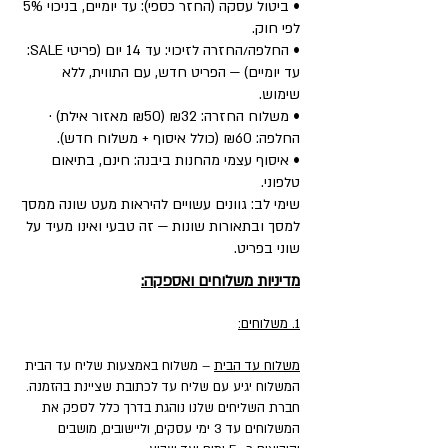
• ביטול עסקה (החזר כספי): עד יומיים, בניכוי 5%
לפי חוק.
• החלפה/החזרה לזיכוי: עד 14 יום (פריטי SALE:
עד יומיים) — הפריט חדש, עם התווית, ללא
שימוש.
• משלוח החזרה: ₪32 (₪50 מאזור אילת) ·
החלפה: ₪60 (כולל איסוף + משלוח חדש).
• איסוף עצמי מהחנות ביבנה: חינם, בתיאום
טלפוני.
שימי לב: גוונים עשויים להיראות מעט שונה ממסך
למסך ובתאורות שונות — זה טבעי ואינו מעיד על
שוני בפריט.
מדיניות משלוחים ואספקה:
1. משלוחים:
משלוח עד הבית
– משלוח באמצעות שליח עד הבית
המשלוח יגיע עם שליח עד לכתובת שציינת בהזמנה.
חברת השליחים שלנו נוהגת בדרך כלל לספק את
המשלוחים עד 3 ימי עסקים, וליישובים, מושבים