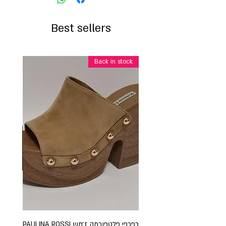
Best sellers
Back in stock
כפכפי פלטפורמה ז׳מש PAULINA ROSSI
כפכ