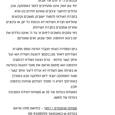
וקיבוצים כ- 5 ימים ועד שבוע.
יחד עם זאת, איננו מתחייבים לזמני האספקה, שכן
עלולים להיווצר עיכובים שאינם תלויים בנו אלא
בחברת השילוח (למשל יישובים, מושבים וקיבוצים
שאליהם חברת השילוח לא נכנסת כל יום, או עיכובים
אחרים שמקורם בחברת השילוח).
(ימי עסקים נחשבים לימים א' עד ה' ואינם כוללים את
יום ביצוע ההזמנה, סופי שבוע, חגים ומועדים)
ביום המסירה הצפוי תקבלי הודעה סמס מחברת
השליחים לאחר מכן בסמוך להגעת השליח הוא יצור
איתך קשר טלפוני . טרם הגעת השליח לכתובת
ההזמנה הוא מתאם מראש את מועד ההגעה בהודעה
או בשיחה (אם השליח לא יצליח ליצור איתך קשר -
מועד האספקה יעבור ליום החלוקה הבא באזורך)
באחריותך לוודא כי מספר הטלפון שהזנת בהזמנה
תקין.
המשלוח בעלות של 32 ₪ (משלוח לאילת והסביבה
בעלות של ₪50).
משלוח אקספרס / דחוף
– בתיאום מולנו מראש
בטלפון או בוואטסאפ
08-9438090