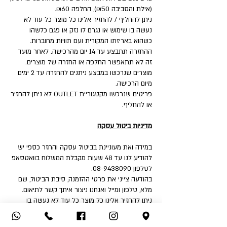
(אילת והסביבה ₪50), החלפה ₪60.
ניתן להחליף / להחזיר אלינו כל מוצר כל עוד לא
נעשה בו שימוש או נגרם לו נזק או פגם כלשהו
כשהוא באריזתו המקורית ועם תוויות מחוברות.
ההחזרה תתבצע עד 14 יום מהרכישה. לאחר מועד
זה לא תתאפשר החלפה או החזרה של מוצרים.
מוצרים שנרכשו במבצע ניתנים להחזרה עד 2 ימים
מיום הרכישה.
פריטים שנרכשו מקטגוריית OUTLET לא ניתן להחזיר
או להחליף.
מדיניות ביטול עסקה
במידה ואת מעוניינת בביטול עסקה והחזר כספי יש
להודיע לנו עד 48 שעות מקבלת המשלוח בוואטסאפ
לטלפון 08-9438090.
בהודעה צייני את פרטי ההזמנה, סיבת הביטול, שם
מלא, טלפון ומייל ואנחנו ניצור איתך קשר לתיאום.
ניתן להחזיר אלינו כל מוצר כל עוד לא נעשה בו
שימוש או נגרם לו נזק או פגם כלשהו כשהוא באריזתו
המקורית ועם תוויות מחוברות.