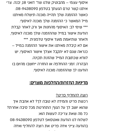
איסוף עצמי – מהבוטיק שלנו שד' דואני 18, יבנה. צרי
איתנו קשר טרם הגעתך בטלפון 08-9438090.
כאשר ההזמנה שלך תהייה מוכנה תישלח מאיתנו
מייל המאשר כי ההזמנה שלך מוכנה לאיסוף.
*** שימי לב: האיסוף מהחנות אך ורק לאחר קבלת
הודעת אישור במייל שההזמנה שלך מוכנה לאיסוף,
ולאחר שתיאמת מועד איסוף טלפונית. ***
אם לא קיבלת מאיתנו את אישור ההזמנה במייל –
כנראה שגם לא יתקבל אצלך אישור האיסוף; יש
לוודא שכתובת המייל שהזנת תקינה.
הבהרה: זמני ההחלפה או החזרה ייחשבו מהיום בו
הודענו לך שההזמנה מוכנה לאיסוף.
מדיניות החזרות/החלפות מוצרים:
רוצה להחליף פריט?
רכשת פריט והמידה לא טובה לך? לא אהבת איך
שהוא יושב לך על הגוף, התחרטת מכל סיבה אחרת?
כל מה שאת צריכה לעשות הוא:
לשלוח לנו הודעת וואטסאפ לטלפון
08-9438090
בהודעה צייני איזה פריט את רוצה להחליף ואיזה