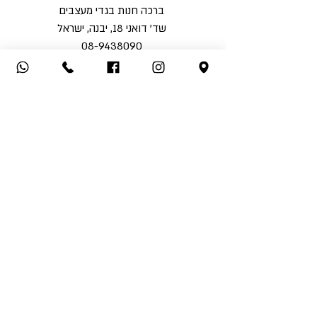
ברכה חנות בגדי מעצבים
שד' דואני 18, יבנה, ישראל
08-9438090
מי אנחנו?
יצירת קשר
תקנון האתר
משלוחים והחזרות
הצהרת נגישות
מדיניות פרטיות
הצהרת בריאות
למכון שיזוף
בלוג
שאלות נפוצות -
FAQ