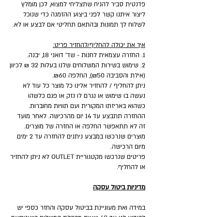
פדנטית סביר להניח שתצליחי למצוא, לכן מומלץ
ליצור איתנו קשר לפני ביצוע ההזמנה כדי שנוכל
לשלוח לך תמונות ובהתאם תחליטי אם לבצע או לא.
איך את יכולה להחליף/להחזיר פריט:
1. החזרה עצמאית לחנות - שד' דואני 18, יבנה.
2. שימוש בשירות המשלוחים שלנו בעלות 32 ₪ לכיוון
(אילת והסביבה ₪50), החלפה ₪60.
ניתן להחליף / להחזיר אלינו כל מוצר כל עוד לא
נעשה בו שימוש או נגרם לו נזק או פגם כלשהו
כשהוא באריזתו המקורית ועם תוויות מחוברות.
ההחזרה תתבצע עד 14 יום מהרכישה. לאחר מועד
זה לא תתאפשר החלפה או החזרה של מוצרים.
מוצרים שנרכשו במבצע ניתנים להחזרה עד 2 ימים
מיום הרכישה.
פריטים שנרכשו מקטגוריית OUTLET לא ניתן להחזיר
או להחליף.
מדיניות ביטול עסקה
במידה ואת מעוניינת בביטול עסקה והחזר כספי יש