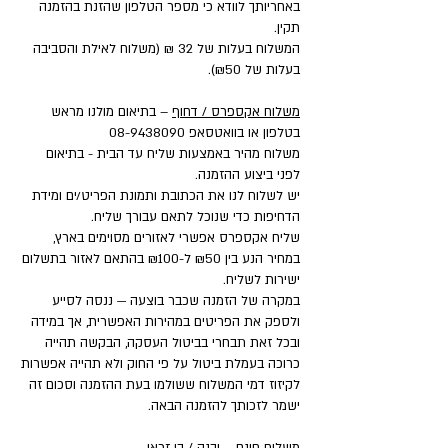
באחריותך לוודא כי מספר הטלפון שהזנת בהזמנה
תקין.
המשלוח בעלות של 32 ₪ (משלוח לאילת והסביבה
בעלות של ₪50).
משלוח אקספרס / דחוף
– בתיאום מולנו מראש
בטלפון או בוואטסאפ
08-9438090
משלוח מהיר באמצעות שליח עד הבית - בתיאום
לפני ביצוע ההזמנה.
יש לשלוח לנו את הכתובת ותמונת הפריט/ים ומידת
הדחיפות כדי שנוכל לתאם עבורך שליח.
שליח אקספרס אפשרי לאזורים מסוימים בארץ,
במחיר הנע בין ₪50 ל-₪100 בהתאם לאזור בתשלום
ישירות לשליח.
במקרה של הזמנה שכבר בוצעה — ננסה לסייע
ולספק את הפריטים במהירות האפשרית, אך במידה
ובכל זאת תבחרי בביטול העסקה, הבקשה תהייה
כרוכה בעמלת ביטול על פי החוק ולא תהייה אפשרות
לקיזוז דמי המשלוח ששולמו בעת ההזמנה וסכום זה
ישמר לזכותך להזמנה הבאה.