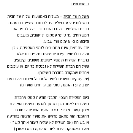
1. משלוחים:
משלוח עד הבית
– משלוח באמצעות שליח עד הבית
המשלוח יגיע עם שליח עד לכתובת שציינת בהזמנה.
חברת השליחים שלנו נוהגת בדרך כלל לספק את
המשלוחים עד 3 ימי עסקים, וליישובים, מושבים
וקיבוצים כ- 5 ימים ועד שבוע.
יחד עם זאת, איננו מתחייבים לזמני האספקה, שכן
עלולים להיווצר עיכובים שאינם תלויים בנו אלא
בחברת השילוח (למשל יישובים, מושבים וקיבוצים
שאליהם חברת השילוח לא נכנסת כל יום, או עיכובים
אחרים שמקורם בחברת השילוח).
(ימי עסקים נחשבים לימים א' עד ה' ואינם כוללים את
יום ביצוע ההזמנה, סופי שבוע, חגים ומועדים)
ביום המסירה הצפוי תקבלי הודעה סמס מחברת
השליחים לאחר מכן בסמוך להגעת השליח הוא יצור
איתך קשר טלפוני . טרם הגעת השליח לכתובת
ההזמנה הוא מתאם מראש את מועד ההגעה בהודעה
או בשיחה (אם השליח לא יצליח ליצור איתך קשר -
מועד האספקה יעבור ליום החלוקה הבא באזורך)