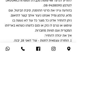
להודיע לנו עד 48 שעות מקבלת המשלוח בוואטסאפ
לטלפון 08-9438090.
בהודעה צייני את פרטי ההזמנה, סיבת הביטול, שם
מלא, טלפון ומייל ואנחנו ניצור איתך קשר לתיאום.
ניתן להחזיר אלינו כל מוצר כל עוד לא נעשה בו
שימוש או נגרם לו נזק או פגם כלשהו כשהוא באריזתו
המקורית ועם תוויות מחוברות.
איך את יכולה להחזיר:
1. החזרה עצמאית לחנות - שד' דואני 18, יבנה.
2. שימוש בשירות המשלוחים שלנו בעלות ₪32 לכיוון
(אילת והסביבה ₪50).
לאחר קבלת הפריט ובדיקה שאינו נפגם או שלא
נעשה בו שימוש - תקבלי החזר כספי לאמצעי תשלום
ממנו בוצעה העסקה.
החזר כספי יבוצע בהתאם לחוק הגנת הצרכן בניכוי
5% או 100 ₪ הזול מבינהם ובניכוי דמי המשלוח אם
שולמו.
אין אפשרות לבצע החזר כספי לאמצעי תשלום שהוא
שונה מאמצעי התשלום בו בוצעה העסקה.
*בכל מקרה דמי המשלוח אינם ניתנים להחזר כספי
*ברכה שומרת לעצמה את הזכות לשנות את התקנון
ללא התראה מוקדמת ובכל עת.