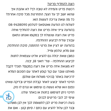
רוצה להחליף פריט?
רכשת פריט והמידה לא טובה לך? לא אהבת איך
שהוא יושב לך על הגוף, התחרטת מכל סיבה אחרת?
כל מה שאת צריכה לעשות הוא:
לשלוח לנו הודעת וואטסאפ לטלפון
08-9438090
בהודעה צייני איזה פריט את רוצה להחליף ואיזה
פריט את רוצה שנשלח לך במקומו ואנחנו נתאם
עבורך שליח לביצוע ההחלפה.
בהודעה יש לציין את פרטי ההזמנה, סיבת ההחלפה,
שם מלא, טלפון ומייל.
כמובן שאת יכולה גם להגיע אלינו עצמאית לחנות
לביצוע ההחלפה - שד' דואני 18, יבנה.
לא מוצאת איזה פריט את רוצה במקום? תוכלי לקבל
מאיתנו שובר עם קוד קופון לאתר עם הסכום המלא
לרכישה באתר (בניכוי משלוח אם שולם).
הזיכוי לאתר יבוצע לאחר קבלת הפריט ובדיקה שאינו
נפגם ו/או שלא נעשה בו שימוש או נגרם לו נזק.
הזיכוי ניתן לשימוש בחנות או באתר שלנו.
שימי לב לגבי פריטים לבנים:
בעת רכישת פריט לבן לתשומת לבך אין לבן מושלם
ובגד לבן עלול להגיע עם כתם / סימן קטן - ואם את