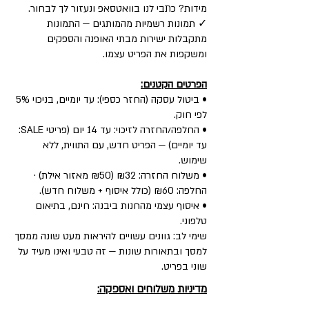
מידות? כתבי לנו בוואטסאפ ונעזור לך לבחור.
✓ תמונות רשמיות מהמותגים — התמונות
מתקבלות ישירות מבתי האופנה והספקים
ומשקפות את הפריט עצמו.
הפרטים הקטנים:
• ביטול עסקה (החזר כספי): עד יומיים, בניכוי 5%
לפי חוק.
• החלפה/החזרה לזיכוי: עד 14 יום (פריטי SALE:
עד יומיים) — הפריט חדש, עם התווית, ללא
שימוש.
• משלוח החזרה: ₪32 (₪50 מאזור אילת) ·
החלפה: ₪60 (כולל איסוף + משלוח חדש).
• איסוף עצמי מהחנות ביבנה: חינם, בתיאום
טלפוני.
שימי לב: גוונים עשויים להיראות מעט שונה ממסך
למסך ובתאורות שונות — זה טבעי ואינו מעיד על
שוני בפריט.
מדיניות משלוחים ואספקה: