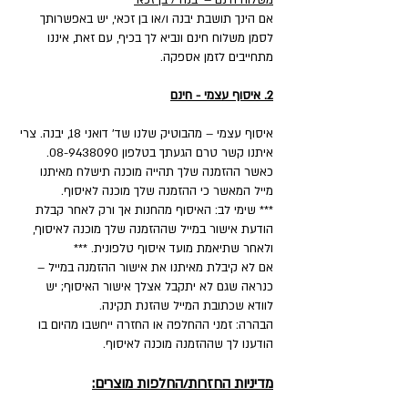
משלוח חינם – יבנה / בן זכאי
אם הינך תושבת יבנה ו/או בן זכאי, יש באפשרותך
לסמן משלוח חינם ונביא לך בכיף, עם זאת, איננו
מתחייבים לזמן אספקה.
2. איסוף עצמי - חינם
איסוף עצמי – מהבוטיק שלנו שד' דואני 18, יבנה. צרי
איתנו קשר טרם הגעתך בטלפון 08-9438090.
כאשר ההזמנה שלך תהייה מוכנה תישלח מאיתנו
מייל המאשר כי ההזמנה שלך מוכנה לאיסוף.
*** שימי לב: האיסוף מהחנות אך ורק לאחר קבלת
הודעת אישור במייל שההזמנה שלך מוכנה לאיסוף,
ולאחר שתיאמת מועד איסוף טלפונית. ***
אם לא קיבלת מאיתנו את אישור ההזמנה במייל –
כנראה שגם לא יתקבל אצלך אישור האיסוף; יש
לוודא שכתובת המייל שהזנת תקינה.
הבהרה: זמני ההחלפה או החזרה ייחשבו מהיום בו
הודענו לך שההזמנה מוכנה לאיסוף.
מדיניות החזרות/החלפות מוצרים: