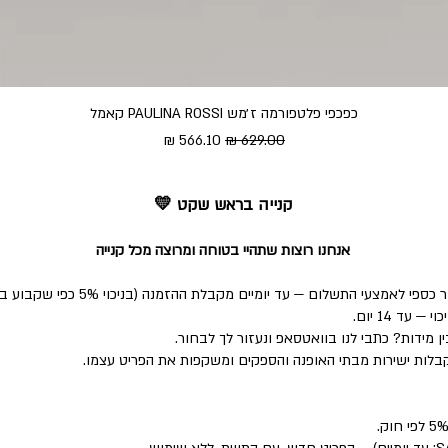
כפכפי פלטפורמה ז׳מש PAULINA ROSSI קאמל
מחיר רגיל
מחיר מבצע
קנייה בראש שקט 💛
אנחנו רוצות שתהיי בטוחה ומרוצה מכל קנייה
י התשלום — עד יומיים מקבלת ההזמנה (בניכוי 5% כפי שקבוע בחוק).
ד 14 יום.
 מידות? כתבי לנו בוואטסאפ ונעזור לך לבחור.
לות ישירות מבתי האופנה והספקים ומשקפות את הפריט עצמו.