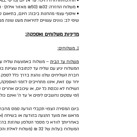
• החלפה/החזרה לזיכוי: עד 14 יום (פריטי SALE: עד יומיים) — הפריט חדש, עם התווית, ללא שימוש.
• משלוח החזרה: ₪32 (₪50 מאזור אילת) · החלפה: ₪60 (כולל איסוף + משלוח חדש).
• איסוף עצמי מהחנות ביבנה: חינם, בתיאום טל
שימי לב: גוונים עשויים להיראות מעט שונה ממ
מדיניות משלוחים ואספקה:
1. משלוחים:
משלוח עד הבית
– משלוח באמצעות שליח עד
המשלוח יגיע עם שליח עד לכתובת שציינת בה
חברת השליחים שלנו נוהגת בדרך כלל לספק את המשלוחים עד 3 ימי עסקים, וליישובים, מו
יחד עם זאת, איננו מתחייבים לזמני האספקה,
השילוח לא נכנסת כל יום, או עיכובים אחרים
(ימי עסקים נחשבים לימים א' עד ה' ואינם כול
ביום המסירה הצפוי תקבלי הודעה סמס מחבר
מראש את מועד ההגעה בהודעה או בשיחה (אם 
באחריותך לוודא כי מספר הטלפון שהזנת בהזמ
המשלוח בעלות של 32 ₪ (משלוח לאילת והסביבה בעלות של ₪50).