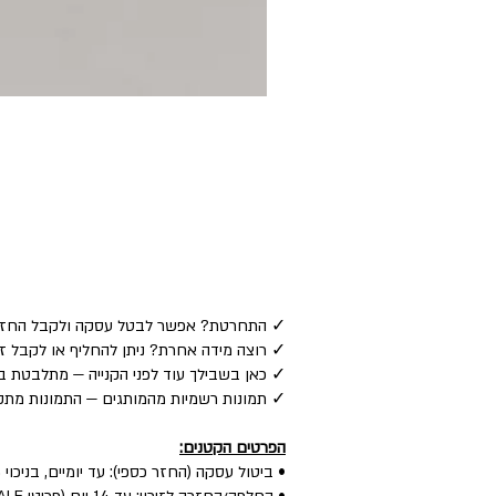
✓ התחרטת? אפשר לבטל עסקה ולקבל החזר כספי לאמצע
✓ רוצה מידה אחרת? ניתן להחליף או לקבל זיכוי — ע
✓ כאן בשבילך עוד לפני הקנייה — מתלבטת בין
✓ תמונות רשמיות מהמותגים — התמונות מתקב
הפרטים הקטנים:
• ביטול עסקה (החזר כספי): עד יומיים, בניכוי 5% לפי חוק.