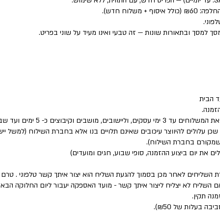
פוני.
סך למסך ובתאורות שונות — זה טבעי ואינו מעיד על שוני בפריט.
 הבית
זמנה.
שבים וקיבוצים כ- 5 ימים ועד שבוע.
 שכן עלולים להיווצר עיכובים שאינם תלויים בנו אלא בחברת השילוח (למשל י
 שמקורם בחברת השילוח).
לים את יום ביצוע ההזמנה, סופי שבוע, חגים ומועדים)
ת השליחים לאחר מכן בסמוך להגעת השליח הוא יצור איתך קשר טלפוני . טר
השליח לא יצליח ליצור איתך קשר - מועד האספקה יעבור ליום החלוקה הבא 
נה תקין.