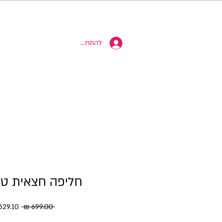
10% הנחה
להתחברות
חליפה חצאית טו
מחיר רגי
 ‏699.00 ‏₪ 