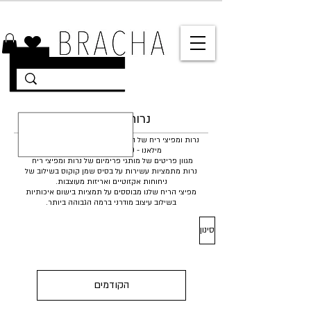
10% הנחה על רוב האתר 🤍 משלוחים מהירים עד הבית
נרות ומפיצי ריח
נרות ומפיצי ריח של המותג וולוספא - VOLUSPA ולוכרבר
מילאנו - LOCHERBER MILANO
מגוון פריטים של מותגי פרימיום של נרות ומפיצי ריח
נרות מתמציות עשירות על בסיס שמן קוקוס בשילוב של
ניחוחות אקזוטיים ואריזות מעוצבות.
מפיצי הריח שלנו מבוססים על תמציות בישום איכותיות
בשילוב עיצוב מודרני ברמה הגבוהה ביותר.
סינון
הקודמים