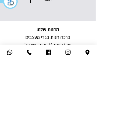
החנות שלנו:
ברכה חנות בגדי מעצבים
שד' דואני 18, יבנה, ישראל
08-9438090
מי אנחנו?
יצירת קשר
תקנון האתר
משלוחים והחזרות
הצהרת נגישות
מדיניות פרטיות
הצהרת בריאות
למכון שיזוף