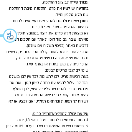
עבורך שליח לביצוע ההחלפה.
בהודעה יש לציין את פרטי ההזמנה, סיבת ההחלפה,
שם מלא, טלפון ומייל.
כמובן שאת יכולה גם להגיע אלינו עצמאית לחנות
לביצוע ההחלפה - שד' דואני 18, יבנה.
לא מוצאת איזה פריט את רוצה במקום? תוכלי לקבל
מאיתנו שובר עם קוד קופון לאתר עם הסכום המלא
לרכישה באתר (בניכוי משלוח אם שולם).
הזיכוי לאתר יבוצע לאחר קבלת הפריט ובדיקה שאינו
נפגם ו/או שלא נעשה בו שימוש או נגרם לו נזק.
הזיכוי ניתן לשימוש בחנות או באתר שלנו.
שימי לב לגבי פריטים לבנים:
בעת רכישת פריט לבן לתשומת לבך אין לבן מושלם
ובגד לבן עלול להגיע עם כתם / סימן קטן - ואם את
פדנטית סביר להניח שתצליחי למצוא, לכן מומלץ
ליצור איתנו קשר לפני ביצוע ההזמנה כדי שנוכל
לשלוח לך תמונות ובהתאם תחליטי אם לבצע או לא.
איך את יכולה להחליף/להחזיר פריט:
1. החזרה עצמאית לחנות - שד' דואני 18, יבנה.
2. שימוש בשירות המשלוחים שלנו בעלות 32 ₪ לכיוון