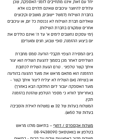
יחד עם זאת, איננו מתחייבים לזמני האספקה, שכן
עלולים להיווצר עיכובים שאינם תלויים בנו אלא
בחברת השילוח (למשל יישובים, מושבים וקיבוצים
שאליהם חברת השילוח לא נכנסת כל יום, או עיכובים
אחרים שמקורם בחברת השילוח).
(ימי עסקים נחשבים לימים א' עד ה' ואינם כוללים את
יום ביצוע ההזמנה, סופי שבוע, חגים ומועדים)
ביום המסירה הצפוי תקבלי הודעה סמס מחברת
השליחים לאחר מכן בסמוך להגעת השליח הוא יצור
איתך קשר טלפוני . טרם הגעת השליח לכתובת
ההזמנה הוא מתאם מראש את מועד ההגעה בהודעה
או בשיחה (אם השליח לא יצליח ליצור איתך קשר -
מועד האספקה יעבור ליום החלוקה הבא באזורך)
באחריותך לוודא כי מספר הטלפון שהזנת בהזמנה
תקין.
המשלוח בעלות של 32 ₪ (משלוח לאילת והסביבה
בעלות של ₪50).
משלוח אקספרס / דחוף
– בתיאום מולנו מראש
בטלפון או בוואטסאפ
08-9438090
משלוח מהיר באמצעות שליח עד הבית - בתיאום