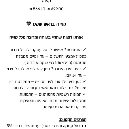
קאמל
מחיר רגיל
מחיר מבצע
קנייה בראש שקט 💛
אנחנו רוצות שתהיי בטוחה ומרוצה מכל קנייה
✓ התחרטת? אפשר לבטל עסקה ולקבל החזר
כספי לאמצעי התשלום — עד יומיים מקבלת
ההזמנה (בניכוי 5% כפי שקבוע בחוק).
✓ רוצה מידה אחרת? ניתן להחליף או לקבל זיכוי
— עד 14 יום.
✓ כאן בשבילך עוד לפני הקנייה — מתלבטת בין
מידות? כתבי לנו בוואטסאפ ונעזור לך לבחור.
✓ תמונות רשמיות מהמותגים — התמונות
מתקבלות ישירות מבתי האופנה והספקים
ומשקפות את הפריט עצמו.
הפרטים הקטנים:
• ביטול עסקה (החזר כספי): עד יומיים, בניכוי 5%