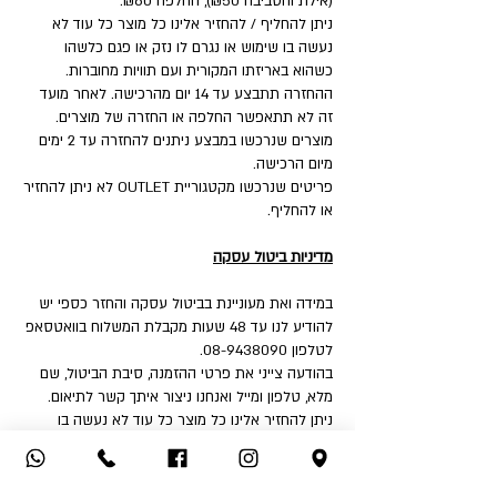
(אילת והסביבה ₪50), החלפה ₪60.
ניתן להחליף / להחזיר אלינו כל מוצר כל עוד לא
נעשה בו שימוש או נגרם לו נזק או פגם כלשהו
כשהוא באריזתו המקורית ועם תוויות מחוברות.
ההחזרה תתבצע עד 14 יום מהרכישה. לאחר מועד
זה לא תתאפשר החלפה או החזרה של מוצרים.
מוצרים שנרכשו במבצע ניתנים להחזרה עד 2 ימים
מיום הרכישה.
פריטים שנרכשו מקטגוריית OUTLET לא ניתן להחזיר
או להחליף.
מדיניות ביטול עסקה
במידה ואת מעוניינת בביטול עסקה והחזר כספי יש
להודיע לנו עד 48 שעות מקבלת המשלוח בוואטסאפ
לטלפון 08-9438090.
בהודעה צייני את פרטי ההזמנה, סיבת הביטול, שם
מלא, טלפון ומייל ואנחנו ניצור איתך קשר לתיאום.
ניתן להחזיר אלינו כל מוצר כל עוד לא נעשה בו
שימוש או נגרם לו נזק או פגם כלשהו כשהוא באריזתו
המקורית ועם תוויות מחוברות.
איך את יכולה להחזיר: