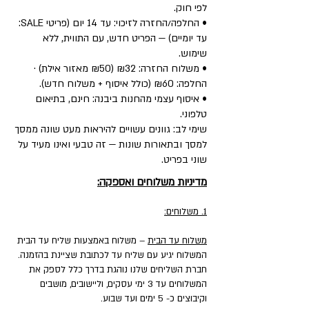
לפי חוק.
• החלפה/החזרה לזיכוי: עד 14 יום (פריטי SALE:
עד יומיים) — הפריט חדש, עם התווית, ללא
שימוש.
• משלוח החזרה: ₪32 (₪50 מאזור אילת) ·
החלפה: ₪60 (כולל איסוף + משלוח חדש).
• איסוף עצמי מהחנות ביבנה: חינם, בתיאום
טלפוני.
שימי לב: גוונים עשויים להיראות מעט שונה ממסך
למסך ובתאורות שונות — זה טבעי ואינו מעיד על
שוני בפריט.
מדיניות משלוחים ואספקה:
1. משלוחים:
משלוח עד הבית
– משלוח באמצעות שליח עד הבית
המשלוח יגיע עם שליח עד לכתובת שציינת בהזמנה.
חברת השליחים שלנו נוהגת בדרך כלל לספק את
המשלוחים עד 3 ימי עסקים, וליישובים, מושבים
וקיבוצים כ- 5 ימים ועד שבוע.