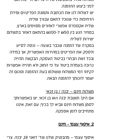
לפני ביצוע ההזמנה.
יש לשלוח לנו את הכתובת ותמונת הפריט/ים ומידת
הדחיפות כדי שנוכל לתאם עבורך שליח.
שליח אקספרס אפשרי לאזורים מסוימים בארץ,
במחיר הנע בין ₪50 ל-₪100 בהתאם לאזור בתשלום
ישירות לשליח.
במקרה של הזמנה שכבר בוצעה — ננסה לסייע
ולספק את הפריטים במהירות האפשרית, אך במידה
ובכל זאת תבחרי בביטול העסקה, הבקשה תהייה
כרוכה בעמלת ביטול על פי החוק ולא תהייה אפשרות
לקיזוז דמי המשלוח ששולמו בעת ההזמנה וסכום זה
ישמר לזכותך להזמנה הבאה.
משלוח חינם – יבנה / בן זכאי
אם הינך תושבת יבנה ו/או בן זכאי, יש באפשרותך
לסמן משלוח חינם ונביא לך בכיף, עם זאת, איננו
מתחייבים לזמן אספקה.
2. איסוף עצמי - חינם
איסוף עצמי – מהבוטיק שלנו שד' דואני 18, יבנה. צרי