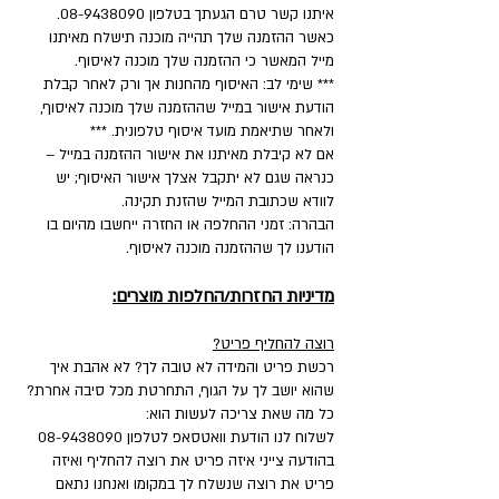
איתנו קשר טרם הגעתך בטלפון 08-9438090.
כאשר ההזמנה שלך תהייה מוכנה תישלח מאיתנו
מייל המאשר כי ההזמנה שלך מוכנה לאיסוף.
*** שימי לב: האיסוף מהחנות אך ורק לאחר קבלת
הודעת אישור במייל שההזמנה שלך מוכנה לאיסוף,
ולאחר שתיאמת מועד איסוף טלפונית. ***
אם לא קיבלת מאיתנו את אישור ההזמנה במייל –
כנראה שגם לא יתקבל אצלך אישור האיסוף; יש
לוודא שכתובת המייל שהזנת תקינה.
הבהרה: זמני ההחלפה או החזרה ייחשבו מהיום בו
הודענו לך שההזמנה מוכנה לאיסוף.
מדיניות החזרות/החלפות מוצרים:
רוצה להחליף פריט?
רכשת פריט והמידה לא טובה לך? לא אהבת איך
שהוא יושב לך על הגוף, התחרטת מכל סיבה אחרת?
כל מה שאת צריכה לעשות הוא:
לשלוח לנו הודעת וואטסאפ לטלפון
08-9438090
בהודעה צייני איזה פריט את רוצה להחליף ואיזה
פריט את רוצה שנשלח לך במקומו ואנחנו נתאם